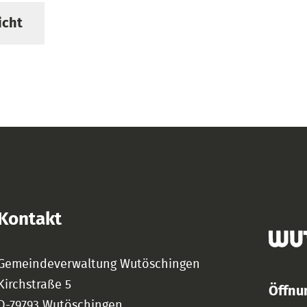
icht
Kontakt
Gemeindeverwaltung Wutöschingen
Kirchstraße 5
Öffnu
D-79793 Wutöschingen