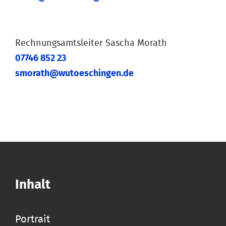
Rechnungsamtsleiter Sascha Morath
07746 852 23
smorath@wutoeschingen.de
Inhalt
Portrait