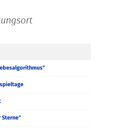
tungsort
iebesalgorithmus"
spieltage
t
r Sterne"