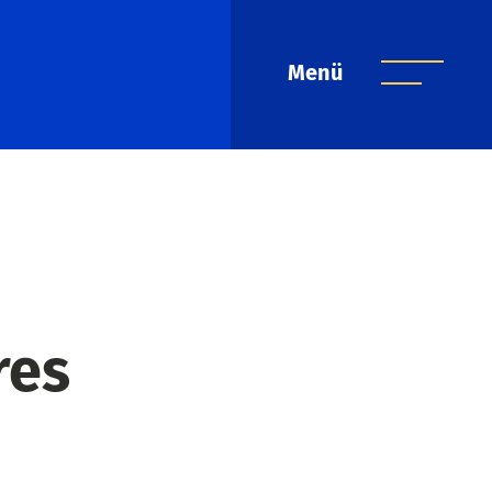
Menü
res