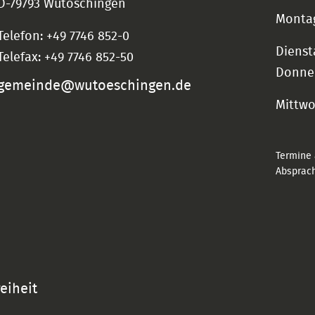
D-79793 Wutöschingen
Montag
Telefon: +49 7746 852-0
Dienst
Telefax: +49 7746 852-50
Donne
gemeinde@wutoeschingen.de
Mittw
Termine 
Absprach
reiheit