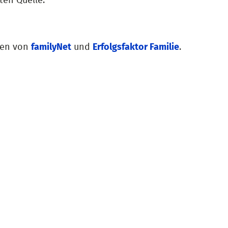
ten Quelle.
ten von
familyNet
und
Erfolgsfaktor Familie
.