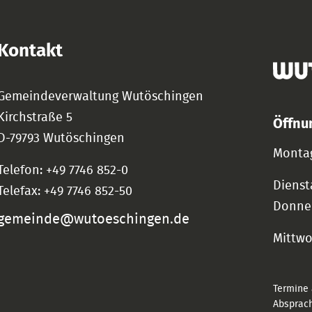
Kontakt
Gemeindeverwaltung Wutöschingen
Kirchstraße 5
Öffnu
D-79793 Wutöschingen
Montag
Telefon: +49 7746 852-0
Dienst
Telefax: +49 7746 852-50
Donne
gemeinde@wutoeschingen.de
Mittw
Termine 
Absprach