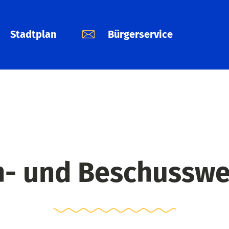
Stadtplan
Bürgerservice
h- und Beschussw