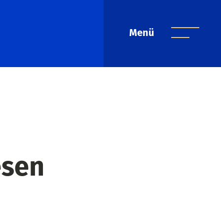
Menü
esen