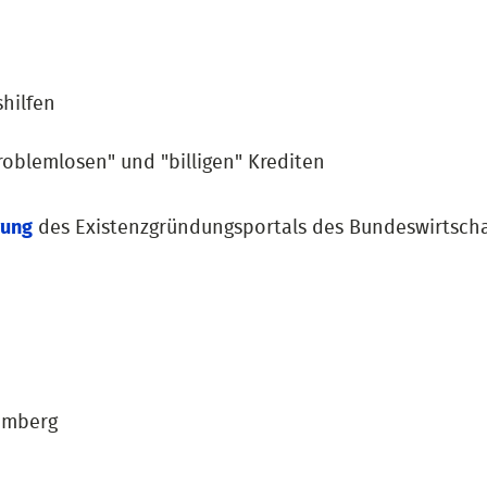
shilfen
oblemlosen" und "billigen" Krediten
rung
des Existenzgründungsportals des Bundeswirtscha
emberg