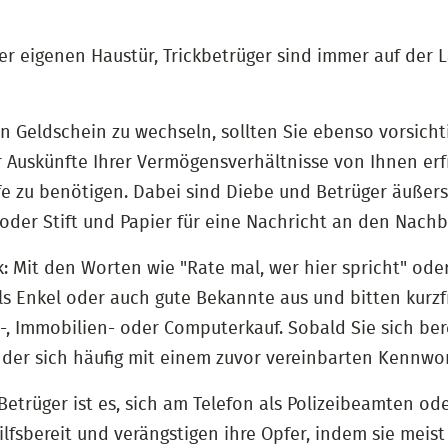
der eigenen Haustür, Trickbetrüger sind immer auf de
Geldschein zu wechseln, sollten Sie ebenso vorsichtig
uskünfte Ihrer Vermögensverhältnisse von Ihnen erfra
fe zu benötigen. Dabei sind Diebe und Betrüger äußers
 oder Stift und Papier für eine Nachricht an den Nach
ck: Mit den Worten wie "Rate mal, wer hier spricht" od
ls Enkel oder auch gute Bekannte aus und bitten kurzfr
o-, Immobilien- oder Computerkauf. Sobald Sie sich bere
 der sich häufig mit einem zuvor vereinbarten Kennwo
trüger ist es, sich am Telefon als Polizeibeamten od
ilfsbereit und verängstigen ihre Opfer, indem sie meis