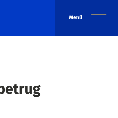
Menü
betrug