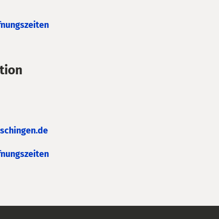
fnungszeiten
tion
schingen.de
fnungszeiten