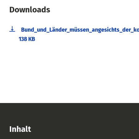
Downloads
Bund_und_Länder_müssen_angesichts_der_ko
138 KB
Inhalt