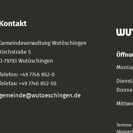
Kontakt
Gemeindeverwaltung Wutöschingen
Kirchstraße 5
Öffnu
D-79793 Wutöschingen
Montag
Telefon: +49 7746 852-0
Dienst
Telefax: +49 7746 852-50
Donne
gemeinde@wutoeschingen.de
Mittw
Termine 
Absprach