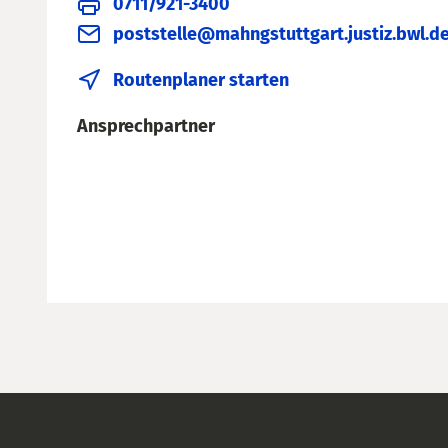
0711/921-3400
poststelle@mahngstuttgart.justiz.bwl.d
Routenplaner starten
Ansprechpartner