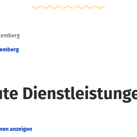
ttemberg
temberg
te Dienstleistunge
men anzeigen