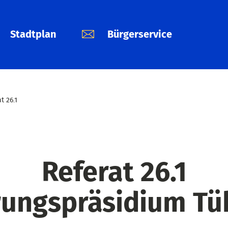
Stadtplan
Bürgerservice
t 26.1
Referat 26.1
rungspräsidium Tü