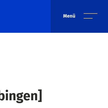
Menü
bingen]