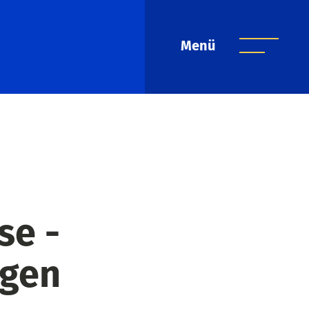
Menü
se -
agen