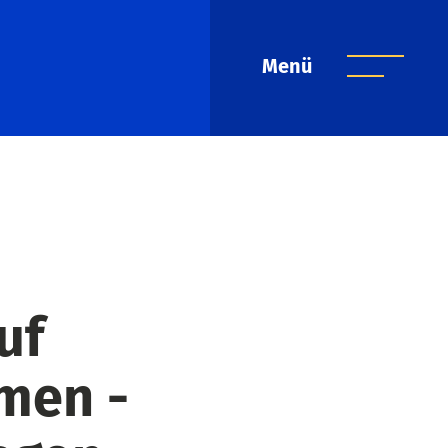
Menü
uf
men -