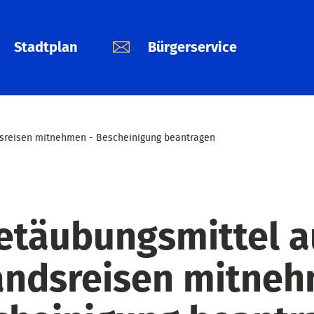
Stadtplan
Bürgerservice
dsreisen mitnehmen - Bescheinigung beantragen
etäubungsmittel a
andsreisen mitneh