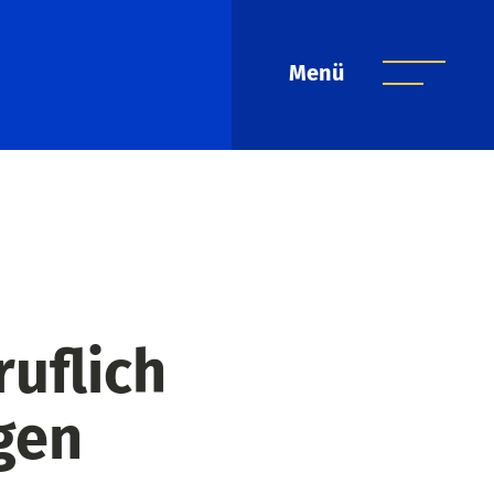
Menü
uflich
gen