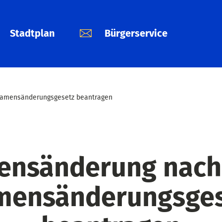
Stadtplan
Bürgerservice
amensänderungsgesetz beantragen
nsänderung nac
mensänderungsges