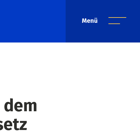
Menü
h dem
etz