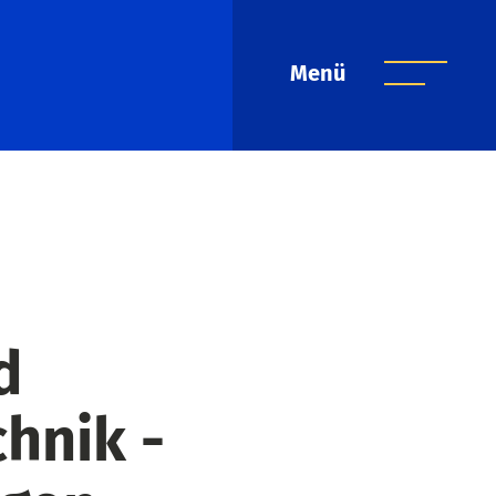
Menü
d
hnik -