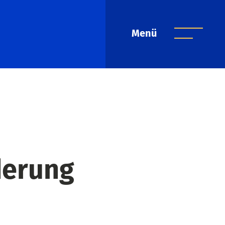
Menü
derung