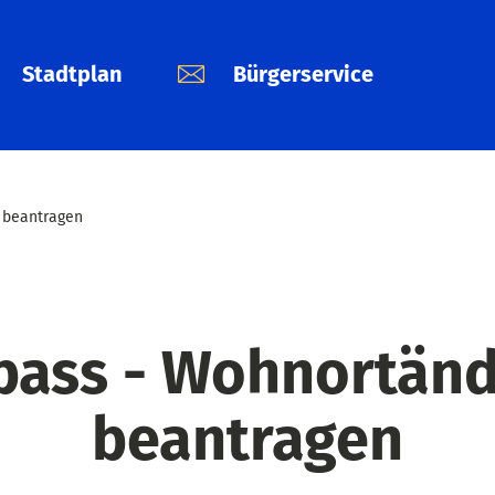
Stadtplan
Bürgerservice
 beantragen
pass - Wohnortän
beantragen