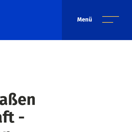
Menü
raßen
ft -