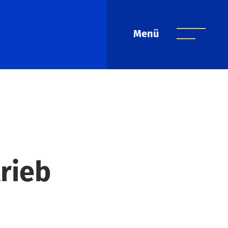
Menü
trieb