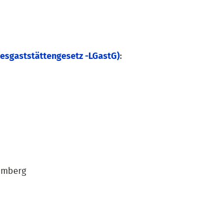
esgaststättengesetz -LGastG)
:
emberg