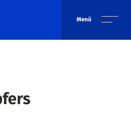
Menü
pfers