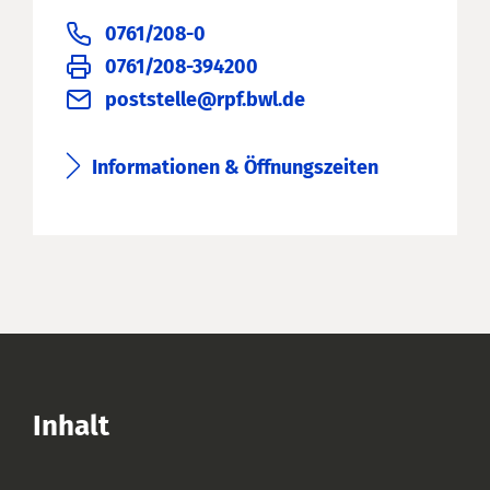
0761/208-0
0761/208-394200
poststelle@rpf.bwl.de
Informationen & Öffnungszeiten
Inhalt